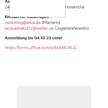
Aufführung
24.12.2023 – 15.00 Uhr in der Martinskirche
Kontakt für Rückfragen
Julia.Kling@elkw.de
(Pfarrerin)
jacquelinekurtz@swdec.de
(Jugendreferentin)
Anmeldung bis 04.10.23 unter
https://forms.office.com/e/6nXAEJXLjC