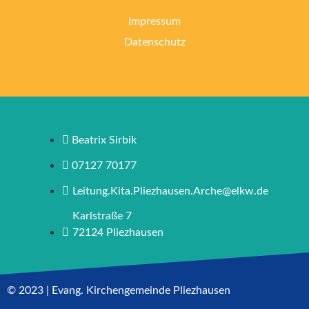
Impressum
Datenschutz
Beatrix Sirbik
07127 70177
Leitung.Kita.Pliezhausen.Arche@elkw.de
Karlstraße 7
72124 Pliezhausen
© 2023 | Evang. Kirchengemeinde Pliezhausen