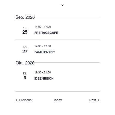
Now
 - 
06.10.2026
Select
date.
Sep. 2026
14:00
-
17:00
FR.
25
FREITAGSCAFÉ
14:30
-
17:30
SO.
27
FAMILIENZEIT
Okt. 2026
19:30
-
21:30
DI.
6
IDEENREICH
Events
Events
Previous
Today
Next