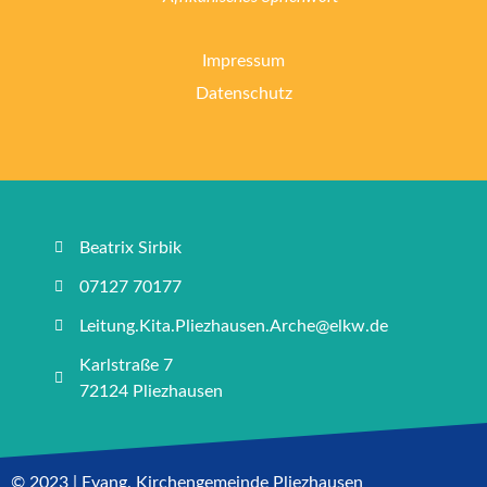
Impressum
Datenschutz
Beatrix Sirbik
07127 70177
Leitung.Kita.Pliezhausen.Arche@elkw.de
Karlstraße 7
72124 Pliezhausen
© 2023 | Evang. Kirchengemeinde Pliezhausen