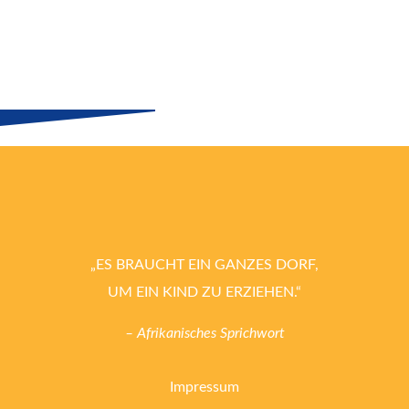
„ES BRAUCHT EIN GANZES DORF,
UM EIN KIND ZU ERZIEHEN.“
– Afrikanisches Sprichwort
Impressum