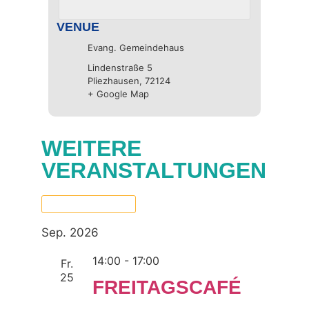
VENUE
Evang. Gemeindehaus
Lindenstraße 5
Pliezhausen
,
72124
+ Google Map
WEITERE
VERANSTALTUNGEN
Now
 - 
06.10.2026
Select
date.
Sep. 2026
14:00
-
17:00
Fr.
25
FREITAGSCAFÉ