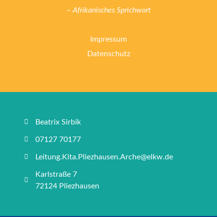
– Afrikanisches Sprichwort
Impressum
Datenschutz
Beatrix Sirbik
07127 70177
Leitung.Kita.Pliezhausen.Arche@elkw.de
Karlstraße 7
72124 Pliezhausen