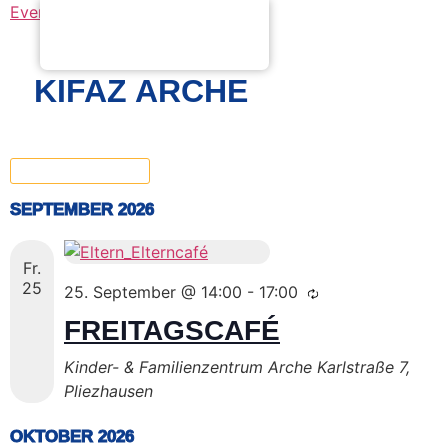
Events
KiFaZ Arche
KIFAZ ARCHE
Now
 - 
25.06.2027
Select
date.
SEPTEMBER 2026
Fr.
25
25. September @ 14:00
-
17:00
FREITAGSCAFÉ
Kinder- & Familienzentrum Arche
Karlstraße 7,
Pliezhausen
OKTOBER 2026