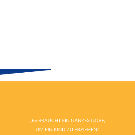
„ES BRAUCHT EIN GANZES DORF,
UM EIN KIND ZU ERZIEHEN.“