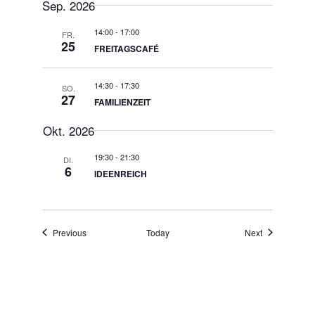
date.
Sep. 2026
14:00
-
17:00
FR.
25
FREITAGSCAFÉ
14:30
-
17:30
SO.
27
FAMILIENZEIT
Okt. 2026
19:30
-
21:30
DI.
6
IDEENREICH
Events
Events
Previous
Today
Next