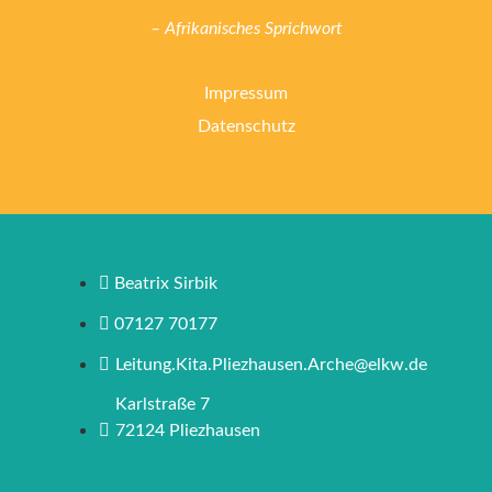
– Afrikanisches Sprichwort
Impressum
Datenschutz
Beatrix Sirbik
07127 70177
Leitung.Kita.Pliezhausen.Arche@elkw.de
Karlstraße 7
72124 Pliezhausen