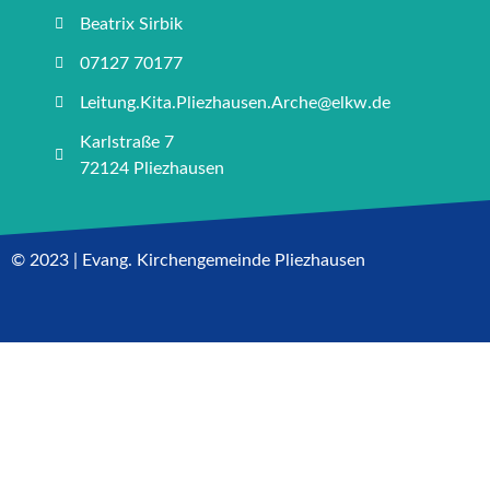
Beatrix Sirbik
07127 70177
Leitung.Kita.Pliezhausen.Arche@elkw.de
Karlstraße 7
72124 Pliezhausen
© 2023 | Evang. Kirchengemeinde Pliezhausen