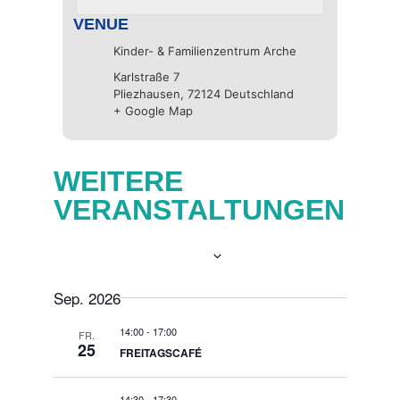
VENUE
Kinder- & Familienzentrum Arche
Karlstraße 7
Pliezhausen
,
72124
Deutschland
+ Google Map
WEITERE
VERANSTALTUNGEN
Now
 - 
06.10.2026
Select
date.
Sep. 2026
14:00
-
17:00
FR.
25
FREITAGSCAFÉ
14:30
-
17:30