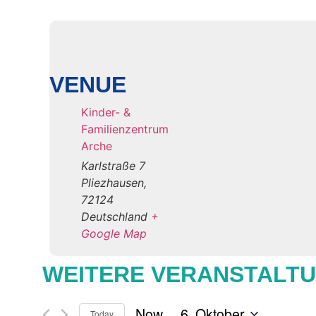
VENUE
Kinder- &
Familienzentrum
Arche
Karlstraße 7
Pliezhausen
,
72124
Deutschland
+
Google Map
WEITERE VERANSTALT
 - 
Now
6. Oktober
Today