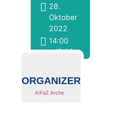
28.
Oktober
2022
14:00
- 17:00
ORGANIZER
KiFaZ Arche