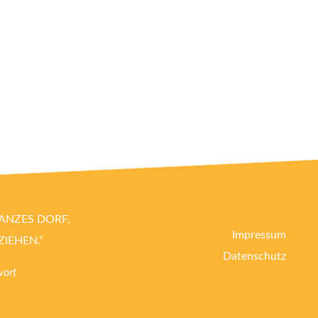
GANZES DORF,
Impressum
ZIEHEN.“
Datenschutz
wort