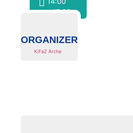
14:00
- 17:00
ORGANIZER
KiFaZ Arche