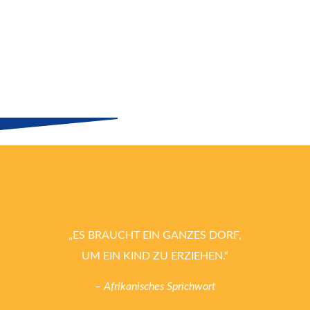
„ES BRAUCHT EIN GANZES DORF,
UM EIN KIND ZU ERZIEHEN.“
– Afrikanisches Sprichwort