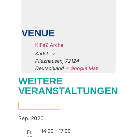
VENUE
KiFaZ Arche
Karlstr. 7
Pliezhausen
,
72124
Deutschland
+ Google Map
WEITERE
VERANSTALTUNGEN
Now
 - 
06.10.2026
Select
date.
Sep. 2026
14:00
-
17:00
Fr.