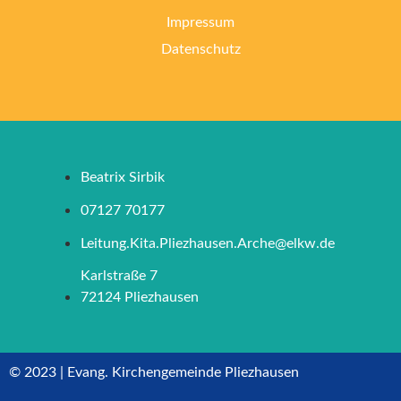
Impressum
Datenschutz
Beatrix Sirbik
07127 70177
Leitung.Kita.Pliezhausen.Arche@elkw.de
Karlstraße 7
72124 Pliezhausen
© 2023 | Evang. Kirchengemeinde Pliezhausen