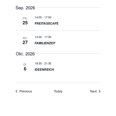
Select
date.
Sep. 2026
14:00
-
17:00
FR.
25
FREITAGSCAFÉ
14:30
-
17:30
SO.
27
FAMILIENZEIT
Okt. 2026
19:30
-
21:30
DI.
6
IDEENREICH
Events
Events
Previous
Today
Next