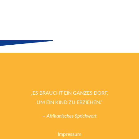
„ES BRAUCHT EIN GANZES DORF,
UM EIN KIND ZU ERZIEHEN.“
– Afrikanisches Sprichwort
Impressum