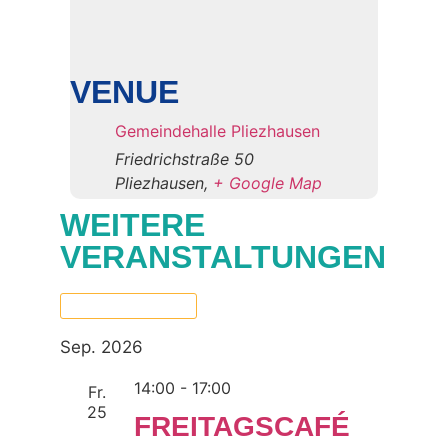
VENUE
Gemeindehalle Pliezhausen
Friedrichstraße 50
Pliezhausen
,
+ Google Map
WEITERE
VERANSTALTUNGEN
Now
 - 
06.10.2026
Select
date.
Sep. 2026
14:00
-
17:00
Fr.
25
FREITAGSCAFÉ