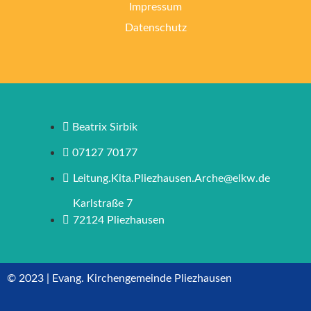
Impressum
Datenschutz
Beatrix Sirbik
07127 70177
Leitung.Kita.Pliezhausen.Arche@elkw.de
Karlstraße 7
72124 Pliezhausen
© 2023 | Evang. Kirchengemeinde Pliezhausen