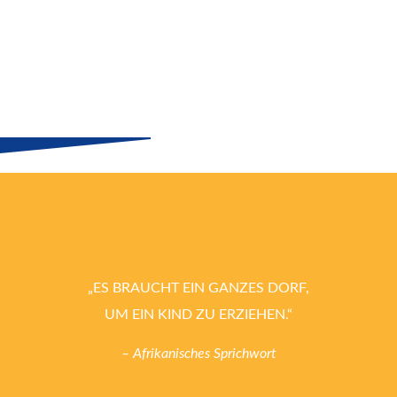
„ES BRAUCHT EIN GANZES DORF,
UM EIN KIND ZU ERZIEHEN.“
– Afrikanisches Sprichwort