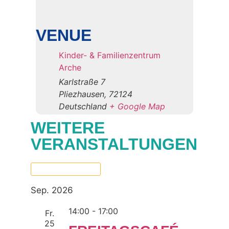
VENUE
Kinder- & Familienzentrum
Arche
Karlstraße 7
Pliezhausen
,
72124
Deutschland
+ Google Map
WEITERE
VERANSTALTUNGEN
Now
 - 
06.10.2026
Select
date.
Sep. 2026
14:00
-
17:00
Fr.
25