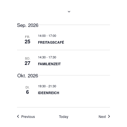
Now
 - 
06.10.2026
Select
date.
Sep. 2026
14:00
-
17:00
FR.
25
FREITAGSCAFÉ
14:30
-
17:30
SO.
27
FAMILIENZEIT
Okt. 2026
19:30
-
21:30
DI.
6
IDEENREICH
Events
Events
Previous
Today
Next