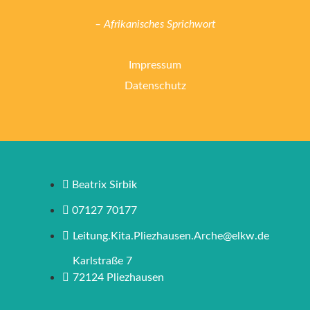
– Afrikanisches Sprichwort
Impressum
Datenschutz
Beatrix Sirbik
07127 70177
Leitung.Kita.Pliezhausen.Arche@elkw.de
Karlstraße 7
72124 Pliezhausen