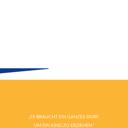
„ES BRAUCHT EIN GANZES DORF,
UM EIN KIND ZU ERZIEHEN.“