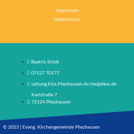
Impressum
Datenschutz
Beatrix Sirbik
07127 70177
Leitung.Kita.Pliezhausen.Arche@elkw.de
Karlstraße 7
72124 Pliezhausen
© 2023 | Evang. Kirchengemeinde Pliezhausen