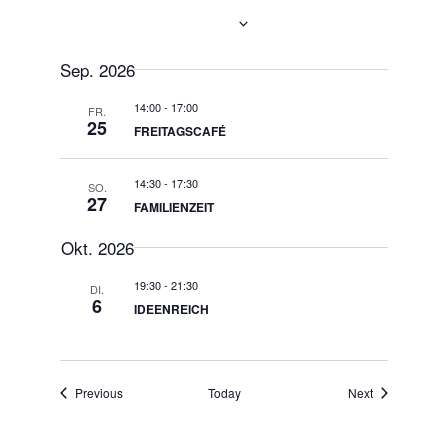
Now
 - 
06.10.2026
Select
date.
Sep. 2026
14:00
-
17:00
FR.
25
FREITAGSCAFÉ
14:30
-
17:30
SO.
27
FAMILIENZEIT
Okt. 2026
19:30
-
21:30
DI.
6
IDEENREICH
Events
Events
Previous
Today
Next